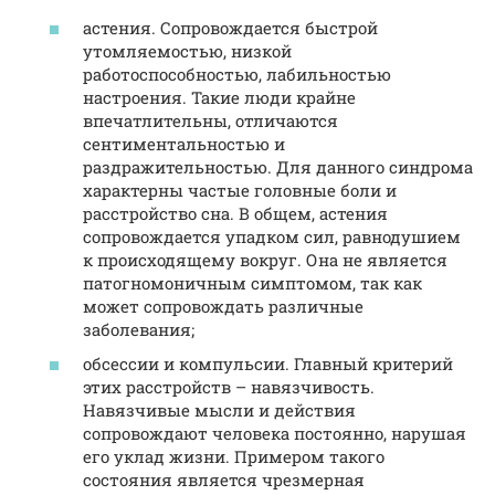
астения. Сопровождается быстрой
утомляемостью, низкой
работоспособностью, лабильностью
настроения. Такие люди крайне
впечатлительны, отличаются
сентиментальностью и
раздражительностью. Для данного синдрома
характерны частые головные боли и
расстройство сна. В общем, астения
сопровождается упадком сил, равнодушием
к происходящему вокруг. Она не является
патогномоничным симптомом, так как
может сопровождать различные
заболевания;
обсессии и компульсии. Главный критерий
этих расстройств – навязчивость.
Навязчивые мысли и действия
сопровождают человека постоянно, нарушая
его уклад жизни. Примером такого
состояния является чрезмерная