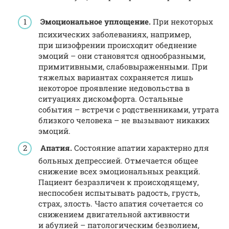
Эмоциональное уплощение.
При некоторых
психических заболеваниях, например,
при шизофрении происходит обеднение
эмоций – они становятся однообразными,
примитивными, слабовыраженными. При
тяжелых вариантах сохраняется лишь
некоторое проявление недовольства в
ситуациях дискомфорта. Остальные
события – встречи с родственниками, утрата
близкого человека – не вызывают никаких
эмоций.
Апатия.
Состояние апатии характерно для
больных депрессией. Отмечается общее
снижение всех эмоциональных реакций.
Пациент безразличен к происходящему,
неспособен испытывать радость, грусть,
страх, злость. Часто апатия сочетается со
снижением двигательной активности
и абулией – патологическим безволием,