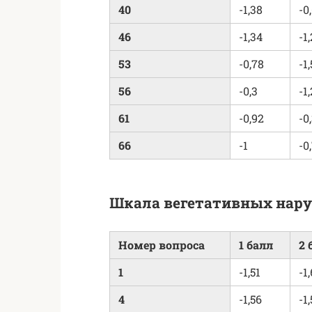
40
-1,38
-0
46
-1,34
-1,
53
-0,78
-1,
56
-0,3
-1,
61
-0,92
-0
66
-1
-0
Шкала вегетативных нар
Номер вопроса
1 балл
2 
1
-1,51
-1,
4
-1,56
-1,