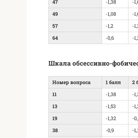
47
-1,38
-1
49
-1,08
-1
57
-1,2
-1
64
-0,6
-1
Шкала обсессивно-фобиче
Номер вопроса
1 балл
2 
11
-1,38
-1
13
-1,53
-1
19
-1,32
-0
38
-0,9
-1