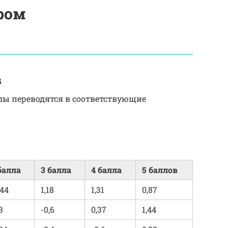
ром
в
ы переводятся в соответствующие
балла
3 балла
4 балла
5 баллов
,44
1,18
1,31
0,87
3
-0,6
0,37
1,44