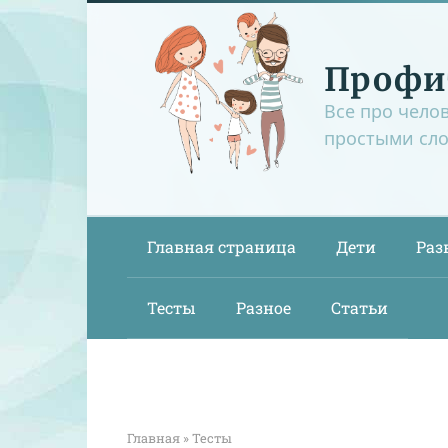
Перейти
к
контенту
Профи
Все про чело
простыми сл
Главная страница
Дети
Раз
Тесты
Разное
Статьи
Главная
»
Тесты