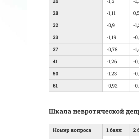
26
-1,6
-1
28
-1,11
0,
32
-0,9
-1
33
-1,19
-0
37
-0,78
-1
41
-1,26
-0
50
-1,23
-0
61
-0,92
-0
Шкала невротической деп
Номер вопроса
1 балл
2 