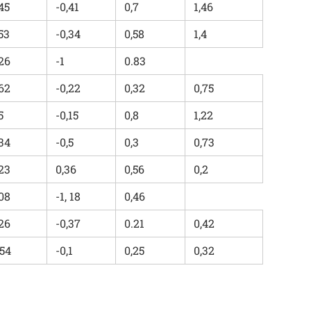
,45
-0,41
0,7
1,46
,53
-0,34
0,58
1,4
,26
-1
0.83
,62
-0,22
0,32
0,75
5
-0,15
0,8
1,22
,34
-0,5
0,3
0,73
,23
0,36
0,56
0,2
,08
-1, 18
0,46
,26
-0,37
0.21
0,42
,54
-0,1
0,25
0,32