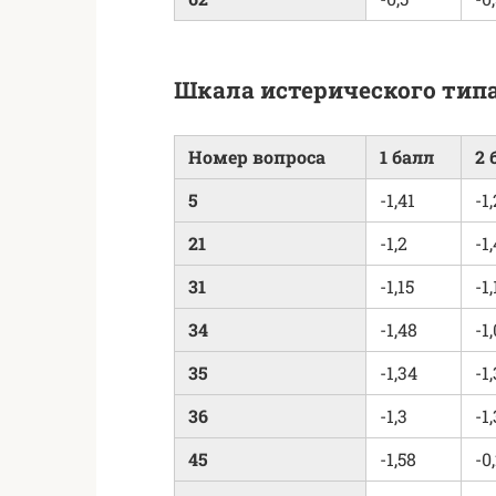
Шкала истерического тип
Номер вопроса
1 балл
2 
5
-1,41
-1
21
-1,2
-1
31
-1,15
-1,
34
-1,48
-1
35
-1,34
-1
36
-1,3
-1
45
-1,58
-0