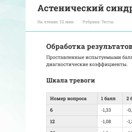
Астенический синд
На чтение:
22 мин
Рубрика:
Тесты
Обработка результато
Проставленные испытуемыми балл
диагностические коэффициенты.
Шкала тревоги
Номер вопроса
1 балл
2 
6
-1,33
-0
12
-1,08
-1,