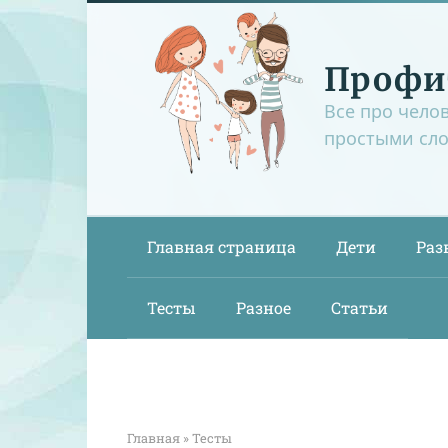
Перейти
к
контенту
Профи
Все про чело
простыми сл
Главная страница
Дети
Раз
Тесты
Разное
Статьи
Главная
»
Тесты