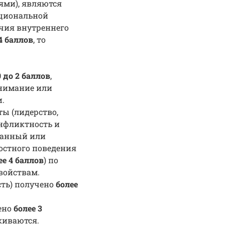
ями), являются
оциональной
чия внутреннего
4 баллов
, то
0 до 2 баллов
,
онимание или
.
ы (лидерство,
онфликтность и
ованный или
стного поведения
ее 4 баллов
) по
войствам.
сть) получено
более
ено
более 3
киваются.