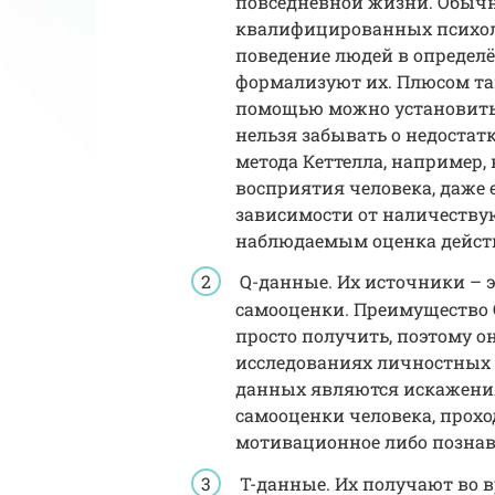
повседневной жизни. Обычн
квалифицированных психоло
поведение людей в определ
формализуют их. Плюсом так
помощью можно установить
нельзя забывать о недостат
метода Кеттелла, например, 
восприятия человека, даже 
зависимости от наличест
наблюдаемым оценка дейст
Q-данные. Их источники – 
самооценки. Преимущество Q
просто получить, поэтому 
исследованиях личностных 
данных являются искажения,
самооценки человека, прохо
мотивационное либо познав
T-данные. Их получают во 