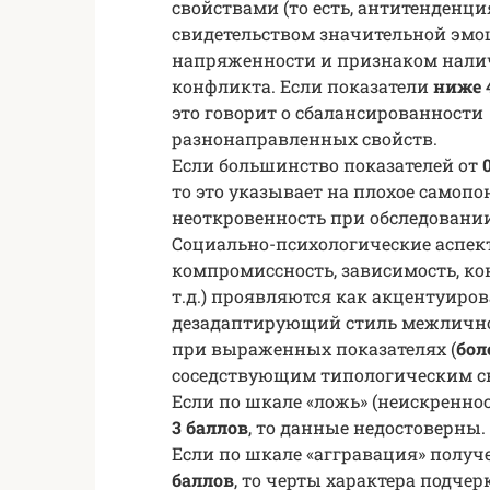
свойствами (то есть, антитенденци
свидетельством значительной эм
напряженности и признаком нали
конфликта. Если показатели
ниже 
это говорит о сбалансированности
разнонаправленных свойств.
Если большинство показателей от
то это указывает на плохое самоп
неоткровенность при обследовании
Социально-психологические аспект
компромиссность, зависимость, к
т.д.) проявляются как акцентуир
дезадаптирующий стиль межлично
при выраженных показателях (
бол
соседствующим типологическим с
Если по шкале «ложь» (неискренно
3 баллов
, то данные недостоверны.
Если по шкале «аггравация» получ
баллов
, то черты характера подчер