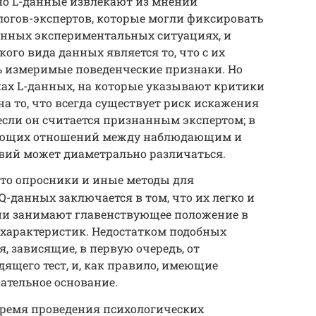
о L-данные извлекают из мнений
гов-экспертов, которые могли фиксировать
ённых экспериментальных ситуациях, и
ого вида данных является то, что с их
 измеримые поведенческие признаки. Но
ках L-данных, на которые указывают критики
на то, что всегда существует риск искажения
если он считается признанным экспертом; в
вующих отношений между наблюдающим и
вий может диаметрально различаться.
это опросники и иные методы для
-данных заключается в том, что их легко и
они занимают главенствующее положение в
характеристик. Недостатком подобных
 зависящие, в первую очередь, от
дящего тест, и, как правило, имеющие
ательное основание.
время проведения психологических