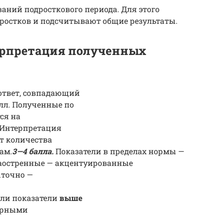
ваний подросткового периода. Для этого
дростков и подсчитывают общие результаты.
ерпретация полученных
ответ, совпадающий
лл. Полученные по
ся на
 Интерпретация
т количества
ам.
3—4 балла.
Показатели в пределах нормы —
аостренные — акцентуированные
точно —
ли показатели
выше
ярными