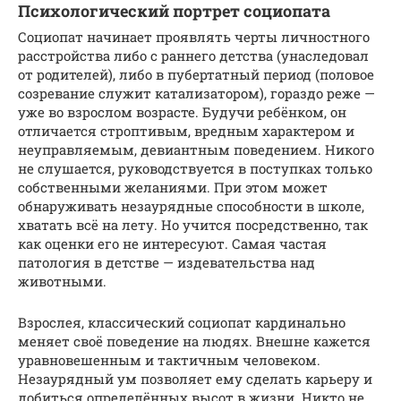
Психологический портрет социопата
Социопат начинает проявлять черты личностного
расстройства либо с раннего детства (унаследовал
от родителей), либо в пубертатный период (половое
созревание служит катализатором), гораздо реже —
уже во взрослом возрасте. Будучи ребёнком, он
отличается строптивым, вредным характером и
неуправляемым, девиантным поведением. Никого
не слушается, руководствуется в поступках только
собственными желаниями. При этом может
обнаруживать незаурядные способности в школе,
хватать всё на лету. Но учится посредственно, так
как оценки его не интересуют. Самая частая
патология в детстве — издевательства над
животными.
Взрослея, классический социопат кардинально
меняет своё поведение на людях. Внешне кажется
уравновешенным и тактичным человеком.
Незаурядный ум позволяет ему сделать карьеру и
добиться определённых высот в жизни. Никто не