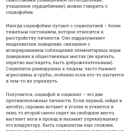
учащенное сердцебиение), можно говорить о
социофобии.
Иногда социофобию путают с социопатией – более
тяжелым состоянием, которое относится к
расстройству личности. Оно подразумевает
неадекватное поведение, связанное с
игнорированием соблюдения элементарных норм
поведения в общественных местах (не кричать,
опрятно выглядеть, быть доброжелательным).
Социопаты равнодушны к людям, часто бывают
агрессивны и грубы, особенно если кто-то пытается
в чем-то их упрекнуть.
Получается, социофоб и социопат – это две
противоположные личности. Если первый, зайдя в
автобус, скромно встанет в уголке и уткнется в
окно, то второй смело сядет на свободное место,
вытянет ноги в проход и нахамит упрекнувшему
его кондуктору. Быть социопатом еще сложнее,
потому что они даже вряд ли станут задумываться