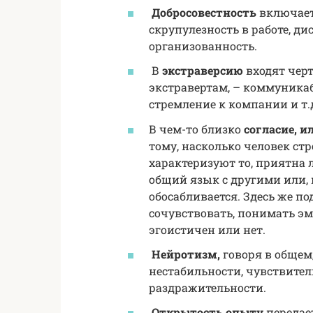
Добросовестность
включает 
скрупулезность в работе, д
организованность.
В
экстраверсию
входят чер
экстравертам, – коммуникаб
стремление к компании и т.
В чем-то близко
согласие, и
тому, насколько человек ст
характеризуют то, приятна 
общий язык с другими или, 
обосабливается. Здесь же п
сочувствовать, понимать эм
эгоистичен или нет.
Нейротизм,
говоря в общем
нестабильности, чувствител
раздражительности.
Открытость опыту
передает