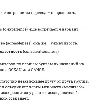
акже встречается перевод – неврозность;
s to experience), еще встречается вариант –
тво
(agreebleness), она же – уживчивость,
совестность
(conscientiousness).
акторов по первым буквам их названий на
лова OCEAN или CANOE.
статочно независимые другу от друга группы
упп объединяет черты меньшего «масштаба» –
писок разнится у разных исследователей,
вно, совпадает.