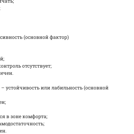
ичать;
;
сивность (основной фактор)
й;
онтроль отсутствует;
ечен.
– устойчивость или лабильность (основной
ен;
я в зоне комфорта;
модостаточность;
ен.