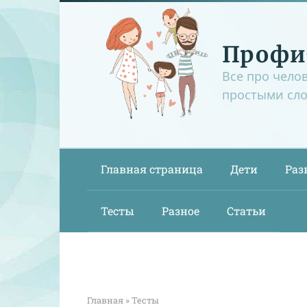
Перейти
к
контенту
Профи
Все про чело
простыми сл
Главная страница
Дети
Раз
Тесты
Разное
Статьи
Главная
»
Тесты