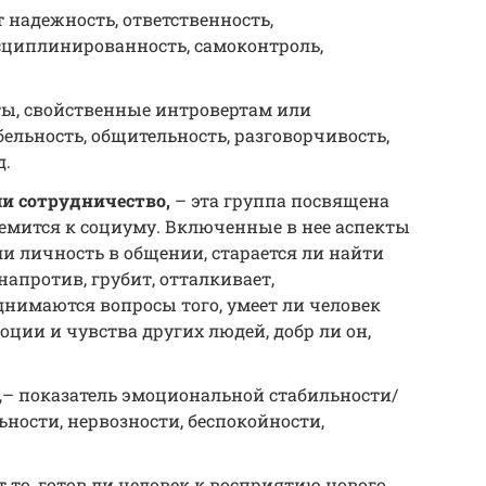
надежность, ответственность,
исциплинированность, самоконтроль,
ты, свойственные интровертам или
ельность, общительность, разговорчивость,
д.
ли сотрудничество,
– эта группа посвящена
ремится к социуму. Включенные в нее аспекты
ли личность в общении, старается ли найти
напротив, грубит, отталкивает,
однимаются вопросы того, умеет ли человек
оции и чувства других людей, добр ли он,
,– показатель эмоциональной стабильности/
ьности, нервозности, беспокойности,
 то, готов ли человек к восприятию нового,