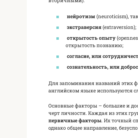
вторичными):
нейротизм
(neuroticism), т
экстраверсия
(extraversion);
открытость опыту
(opennes
открытость познанию;
согласие, или сотрудничес
сознательность, или добро
Для запоминания названий этих ф
английском языке используются с
Основные факторы – большие и до
черт личности. Каждая из этих гр
первичные факторы
. Их точный с
однако общее направление, безусло