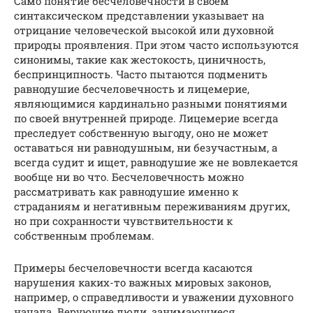
Само понятие бесчеловечности в своём
синтаксическом представлении указывает на
отрицание человеческой высокой или духовной
природы проявления. При этом часто используются
синонимы, такие как жестокость, циничность,
беспринципность. Часто пытаются подменить
равнодушие бесчеловечность и лицемерие,
являющимися кардинально разными понятиями
по своей внутренней природе. Лицемерие всегда
преследует собственную выгоду, оно не может
оставаться ни равнодушным, ни безучастным, а
всегда судит и ищет, равнодушие же не вовлекается
вообще ни во что. Бесчеловечность можно
рассматривать как равнодушие именно к
страданиям и негативным переживаниям других,
но при сохранности чувствительности к
собственным проблемам.
Примеры бесчеловечности всегда касаются
нарушения каких-то важных мировых законов,
например, о справедливости и уважении духовного
начала. Верующие люди, занимающиеся