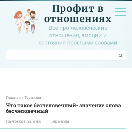
Перейти
Профит в
к
контенту
отношениях
Все про человеческие
отношения, эмоции и
состояния простыми словами
Поиск:
Главная
»
Термины
Что такое бесчеловечный- значение слова
бесчеловечный
На чтение:
22 мин
Термины