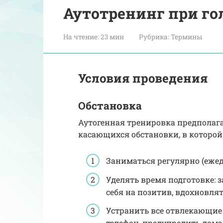
Аутотренинг при го
На чтение:
23 мин
Рубрика:
Термины
Условия проведения
Обстановка
Аутогенная тренировка предполага
касающихся обстановки, в которой
Заниматься регулярно (ежед
Уделять время подготовке: 
себя на позитив, вдохновл
Устранить все отвлекающие 
телефон, предупредить дома