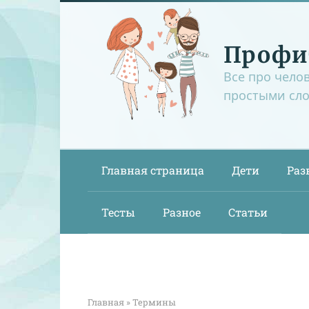
Перейти
к
контенту
Профи
Все про чело
простыми сл
Главная страница
Дети
Раз
Тесты
Разное
Статьи
Главная
»
Термины