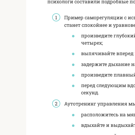
психологи составили подробные п
Пример саморегуляции с ис
станет спокойнее и уравнов
произведите глубокий
четырех;
выпячивайте вперед 
задержите дыхание на 
произведите плавный 
перед следующим вдо
секунд.
Аутотренинг управления м
расположитесь на мя
вдыхайте и выдыхайт