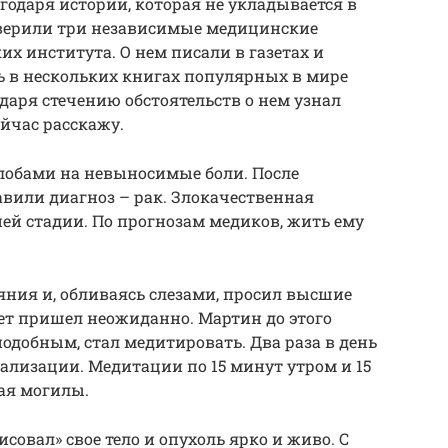
годаря истории, которая не укладывается в
оверили три независимые медицинские
х института. О нем писали в газетах и
ь в нескольких книгах популярных в мире
одаря стечению обстоятельств о нем узнал
ейчас расскажу.
алобами на невыносимые боли. После
авили диагноз – рак. Злокачественная
ней стадии. По прогнозам медиков, жить ему
аяния и, обливаясь слезами, просил высшие
вет пришел неожиданно. Мартин до этого
добным, стал медитировать. Два раза в день
уализации. Медитации по 15 минут утром и 15
ая могилы.
совал» свое тело и опухоль ярко и живо. С