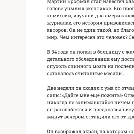
Мартин Брофман стал известен бла
голове унылых скептиков. Его пр
комиссии, изучали два американски
журналах, его история приводилас
авторов. Он не один такой, но благ
мир. Чем интересен это человек? С
В 34 года он попал в больницу с ж
детального обследования ему пост
опухоль спинного мозга на послед
оставалось считанные месяцы.
Две недели он сходил с ума от отч
силы: «Дайте мне еще пожить!» От
никогда не занимавшийся ничем по
он расслаблялся и предавался виз
минут вечером оттащили его от кр
Он воображал экран, на котором «ри