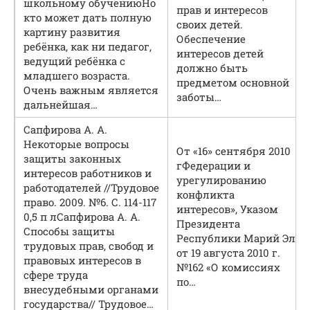
школьному обучению
Но
прав и интересов
кто может дать полную
своих детей.
картину развития
Обеспечение
ребёнка, как ни педагог,
интересов детей
ведущий ребёнка с
должно быть
младшего возраста.
предметом основной
Очень важным является
заботы…
дальнейшая…
Сапфирова А. А.
Некоторые вопросы
От «16» сентября 2010
защиты законных
г
Федерации и
интересов работников и
урегулированию
работодателей //Трудовое
конфликта
право. 2009. №6. С. 114-117
интересов», Указом
0,5 п л
Сапфирова А. А.
Президента
Способы защиты
Республики Марий Эл
трудовых прав, свобод и
от 19 августа 2010 г.
правовых интересов в
№162 «О комиссиях
сфере труда
по…
внесудебными органами
государства// Трудовое…