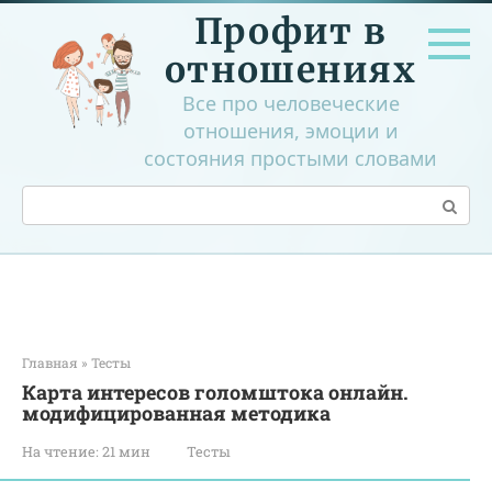
Перейти
Профит в
к
контенту
отношениях
Все про человеческие
отношения, эмоции и
состояния простыми словами
Поиск:
Главная
»
Тесты
Карта интересов голомштока онлайн.
модифицированная методика
На чтение:
21 мин
Тесты