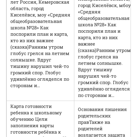
лет Россия, Кемеровская
город Киселёвск, мбоу
область, город
«Средняя
Киселёвск, моу «Средняя
общеобразовательная
общеобразовательная
школа №28» Как
школа №28» Как
поспорили план и
поспорили план и карта,
карта, кто из них
кто из них важнее
важнее
(сказка)
Ранним утром
(сказка)
Ранним утром
глобус грелся на летнем
глобус грелся на
солнышке. Вдруг
летнем солнышке.
тишину нарушил чей-то
Вдруг тишину
громкий спор. Глобус
нарушил чей-то
удивлённо огляделся по
громкий спор. Глобус
сторонам и…
удивлённо огляделся
по сторонам и…
Карта готовности
Основания лишения
ребенка к школьному
родительских
обучению Цели
прав
Также на
заполнения карты
родителей
готовности ребёнка к
возлагается защита