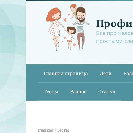
Перейти
к
контенту
Профи
Все про чело
простыми сл
Главная страница
Дети
Раз
Тесты
Разное
Статьи
Главная
»
Тесты