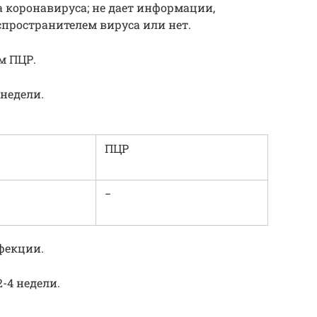
а коронавируса; не дает информации,
спространителем вируса или нет.
м ПЦР.
недели.
ПЦР
−
фекции.
-4 недели.