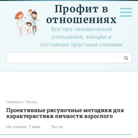
Перейти
Профит в
к
контенту
отношениях
Все про человеческие
отношения, эмоции и
состояния простыми словами
Поиск:
Главная
»
Тесты
Проективные рисуночные методики для
характеристики личности взрослого
На чтение:
7 мин
Тесты