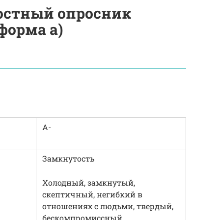
остный опросник
 форма a)
А-
Замкнутость
Холодный, замкнутый,
скептичный, негибкий в
отношениях с людьми, твердый,
бескомпромиссный