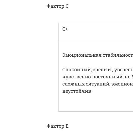
Фактор С
С+
Эмоциональная стабильност
Спокойный, зрелый , уверен
чувственно постоянный, не 
сложных ситуаций, эмоцио
неустойчив
Фактор Е