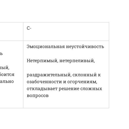
С-
Эмоциональная неустойчивость
ь
Нетерпимый, нетерпеливый,
ный,
боится
раздражительный, склонный к
нально
озабоченности и огорчениям,
откладывает решение сложных
вопросов