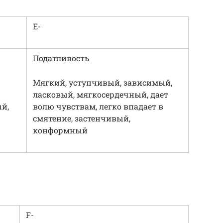
Е-
Податливость
Мягкий, уступчивый, зависимый,
ласковый, мягкосердечный, дает
й,
волю чувствам, легко впадает в
смятение, застенчивый,
конформный
F-