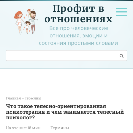
Перейти
Профит в
к
контенту
отношениях
Все про человеческие
отношения, эмоции и
состояния простыми словами
Поиск:
Главная
»
Термины
Что такое телесно-ориентированная
психотерапия и чем занимается телесный
психолог?
На чтение:
18 мин
Термины