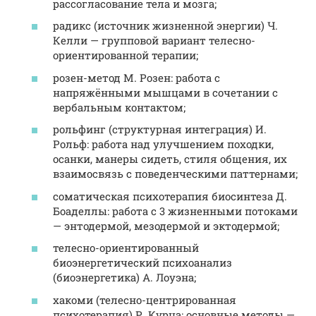
рассогласование тела и мозга;
радикс (источник жизненной энергии) Ч.
Келли — групповой вариант телесно-
ориентированной терапии;
розен-метод М. Розен: работа с
напряжёнными мышцами в сочетании с
вербальным контактом;
рольфинг (структурная интеграция) И.
Рольф: работа над улучшением походки,
осанки, манеры сидеть, стиля общения, их
взаимосвязь с поведенческими паттернами;
соматическая психотерапия биосинтеза Д.
Боаделлы: работа с 3 жизненными потоками
— энтодермой, мезодермой и эктодермой;
телесно-ориентированный
биоэнергетический психоанализ
(биоэнергетика) А. Лоуэна;
хакоми (телесно-центрированная
психотерапия) Р. Курца: основные методы —