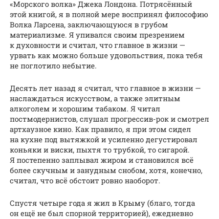
«Морского волка» Джека Лондона. Потрясённый
этой книгой, я в полной мере воспринял философию
Волка Ларсена, заключающуюся в грубом
материализме. Я упивался своим презрением
к духовности и считал, что главное в жизни —
урвать как можно больше удовольствия, пока тебя
не поглотило небытие.
Десять лет назад я считал, что главное в жизни —
наслаждаться искусством, а также элитным
алкоголем и хорошим табаком. Я читал
постмодернистов, слушал прогрессив-рок и смотрел
артхаузное кино. Как правило, я при этом сидел
на кухне под вытяжкой и усиленно дегустировал
коньяки и виски, пыхтя то трубкой, то сигарой.
Я постепенно заплывал жиром и становился всё
более скучным и занудным снобом, хотя, конечно,
считал, что всё обстоит ровно наоборот.
Спустя четыре года я жил в Крыму (благо, тогда
он ещё не был спорной территорией), ежедневно