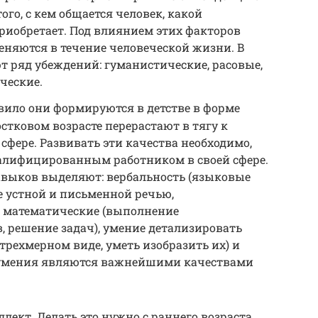
ого, с кем общается человек, какой
иобретает. Под влиянием этих факторов
няются в течение человеческой жизни. В
 ряд убеждений: гуманистические, расовые,
ческие.
вило они формируются в детстве в форме
остковом возрасте перерастают в тягу к
сфере. Развивать эти качества необходимо,
алифицированным работником в своей сфере.
выков выделяют: вербальность (языковые
е устной и письменной речью,
 математические (выполнение
 решение задач), умение детализировать
трехмерном виде, уметь изобразить их) и
 умения являются важнейшими качествами
ект. Делать это нужно с раннего возраста.