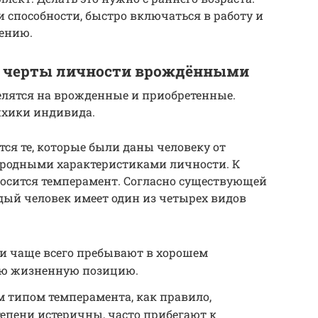
и способности, быстро включаться в работу и
чению.
е черты личности врождёнными
елятся на врожденные и приобретенные.
ихики индивида.
я те, которые были даны человеку от
иродными характеристиками личности. К
осится темперамент. Согласно существующей
дый человек имеет один из четырех видов
и чаще всего пребывают в хорошем
ую жизненную позицию.
 типом темперамента, как правило,
епени истеричны, часто прибегают к