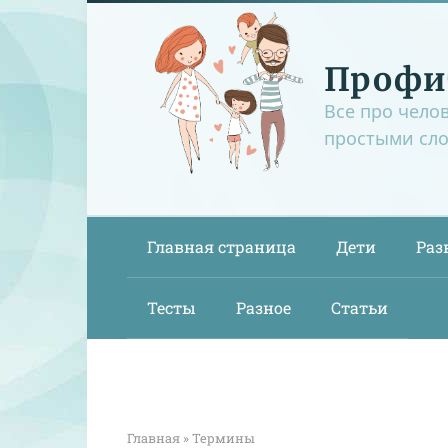
Перейти
к
контенту
Профи
Все про чело
простыми сл
Главная страница
Дети
Раз
Тесты
Разное
Статьи
Главная
»
Термины