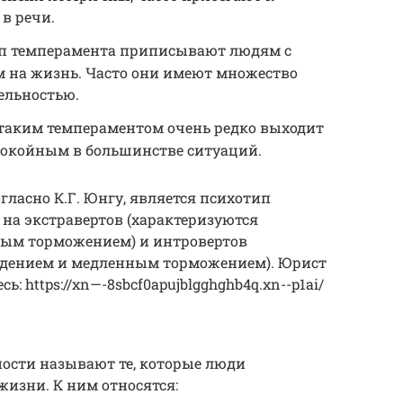
в речи.
ип темперамента приписывают людям с
 на жизнь. Часто они имеют множество
ельностью.
 таким темпераментом очень редко выходит
спокойным в большинстве ситуаций.
ласно К.Г. Юнгу, является психотип
на экстравертов (характеризуются
ым торможением) и интровертов
ждением и медленным торможением). Юрист
: https://xn—-8sbcf0apujblgghghb4q.xn--p1ai/
ости называют те, которые люди
жизни. К ним относятся: