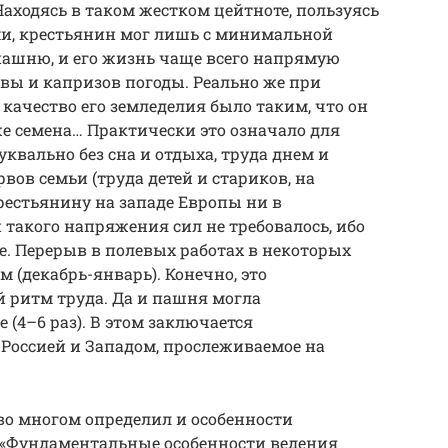
Находясь в таком жестком цейтноте, пользуясь
, крестьянин мог лишь с минимальной
пашню, и его жизнь чаще всего напрямую
чвы и капризов погоды. Реально же при
качество его земледелия было таким, что он
же семена… Практически это означало для
квально без сна и отдыха, труда днем и
вов семьи (труда детей и стариков, на
рестьянину на западе Европы ни в
 такого напряжения сил не требовалось, ибо
е. Перерыв в полевых работах в некоторых
 (декабрь-январь). Конечно, это
 ритм труда. Да и пашня могла
 (4–6 раз). В этом заключается
Россией и Западом, прослеживаемое на
о многом определил и особенности
. «Фундаментальные особенности ведения