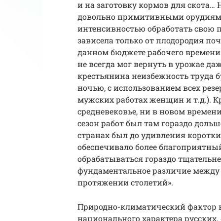
и на заготовку кормов для скота… 
довольно примитивными орудиями
интенсивностью обработать свою 
зависела только от плодородия по
данном бюджете рабочего времени 
не всегда мог вернуть в урожае да
крестьянина неизбежность труда бу
ночью, с использованием всех резер
мужских работах женщин и т.д.). К
средневековье, ни в новом времени
сезон работ был там гораздо дольш
странах был до удивления коротким
обеспечивало более благоприятный
обрабатываться гораздо тщательнее
фундаментальное различие между 
протяжении столетий».
Природно-климатический фактор в
национального характера русских