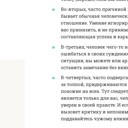
Во-вторых, часто причиной
бывает обычная человеческа
отношение. Умение игнорир
вас принизить, и не приним
составляющая успеха и карь
В-третьих, человек чего-т
ошибаться в своих суждениях
ситуации, вы можете или ар
оставить замечание без вни
В-четвертых, часто подверг
за толпой, придерживаются 
похожие на всех. Тут следу
является только для вас, ч
уверен в своей правоте. И е
вызовет критику и непонима
поддавайтесь чужому влия