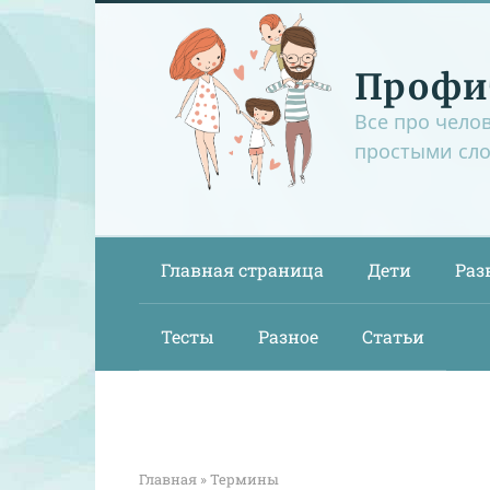
Перейти
к
контенту
Профи
Все про чело
простыми сл
Главная страница
Дети
Раз
Тесты
Разное
Статьи
Главная
»
Термины