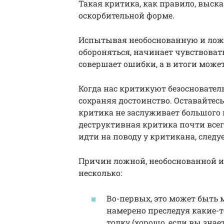
Такая критика, как правило, выск
оскорбительной форме.
Испытывая необоснованную и ложн
обороняться, начинает чувствова
совершает ошибки, а в итоги может
Когда нас критикуют безоснователь
сохраняя достоинство. Оставайте
критика не заслуживает большого в
деструктивная критика почти всег
идти на поводу у критикана, следу
Причин ложной, необоснованной и
несколько:
Во-первых, это может быть 
намерено преследуя какие-т
толку (хорошо, если вы знае