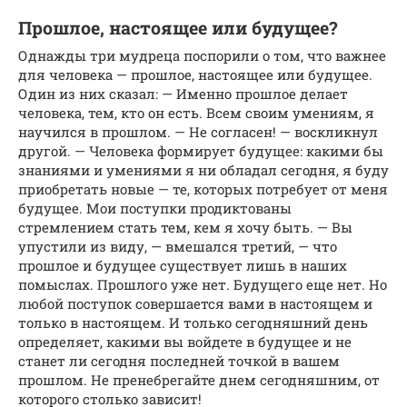
Прошлое, настоящее или будущее?
Однажды три мудреца поспорили о том, что важнее
для человека — прошлое, настоя­щее или будущее.
Один из них сказал: — Именно прошлое делает
человека, тем, кто он есть. Всем своим умениям, я
научился в прошлом. — Не согласен! — воскликнул
другой. — Че­ловека формирует будущее: какими бы
знани­ями и умениями я ни обладал сегодня, я буду
приобретать новые — те, которых потребует от меня
будущее. Мои поступки продиктованы
стремлением стать тем, кем я хочу быть. — Вы
упустили из виду, — вмешался третий, — что
прошлое и будущее существует лишь в на­ших
помыслах. Прошлого уже нет. Будущего еще нет. Но
любой поступок совершается вами в настоящем и
только в настоящем. И только сегодняшний день
определяет, какими вы вой­дете в будущее и не
станет ли сегодня послед­ней точкой в вашем
прошлом. Не пренебрегайте днем сегодняшним, от
которого столько зависит!