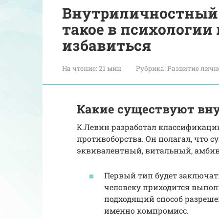
Внутриличностный 
такое в психологии 
избавиться
На чтение:
21 мин
Рубрика:
Развитие личн
Какие существуют вн
К.Левин разработал классификац
противоборства. Он полагал, что с
эквивалентный, витальный, амби
Первый тип будет заключат
человеку приходится выпол
подходящий способ разреше
именно компромисс.