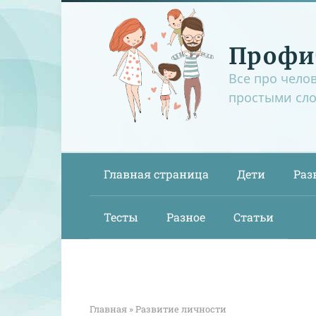
Перейти
к
контенту
Профи
Все про чело
простыми сл
Главная страница
Дети
Раз
Тесты
Разное
Статьи
Главная
»
Развитие личности