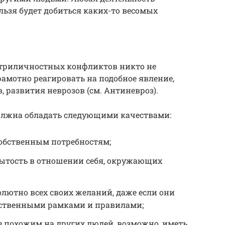
ельзя будет добиться каких-то весомых
утриличностных конфликтов никто не
грамотно реагировать на подобное явление,
, развития неврозов (см. Антиневроз).
олжна обладать следующими качествами:
обственным потребностям;
рытость в отношении себя, окружающих
лютно всех своих желаний, даже если они
ественными рамками и правилами;
е похожим на других людей, возможно, иметь