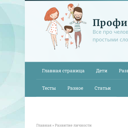
Перейти
к
контенту
Профи
Все про чело
простыми сл
Главная страница
Дети
Раз
Тесты
Разное
Статьи
Главная
»
Развитие личности