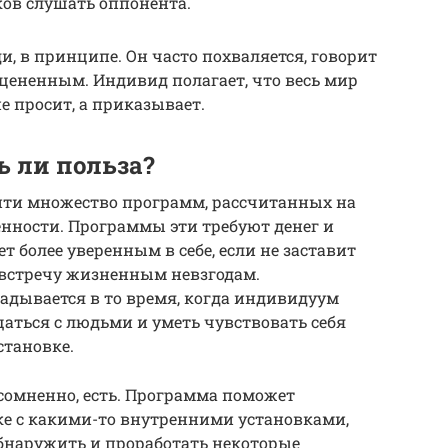
ков слушать оппонента.
, в принципе. Он часто похваляется, говорит
ооцененным. Индивид полагает, что весь мир
е просит, а приказывает.
ь ли польза?
айти множество программ, рассчитанных на
нности. Программы эти требуют денег и
ет более уверенным в себе, если не заставит
австречу жизненным невзгодам.
адывается в то время, когда индивидуум
щаться с людьми и уметь чувствовать себя
становке.
есомненно, есть. Программа поможет
ке с какими-то внутренними установками,
бнаружить и проработать некоторые