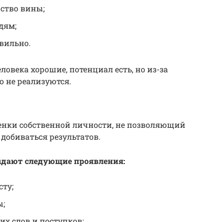
ство вины;
дям;
авильно.
овека хорошие, потенциал есть, но из-за
о не реализуются.
нки собственной личности, не позволяющий
добиваться результатов.
ыдают следующие проявления:
сту;
ы;
х слов и поступков;