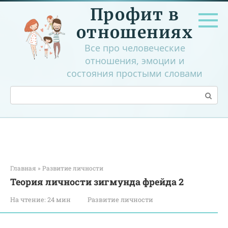
Перейти
Профит в
к
контенту
отношениях
Все про человеческие
отношения, эмоции и
состояния простыми словами
Поиск:
Главная
»
Развитие личности
Теория личности зигмунда фрейда 2
На чтение:
24 мин
Развитие личности