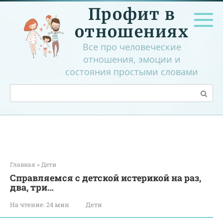
Перейти
Профит в
к
контенту
отношениях
Все про человеческие
отношения, эмоции и
состояния простыми словами
Поиск:
Главная
»
Дети
Справляемся с детской истерикой на раз,
два, три…
На чтение:
24 мин
Дети