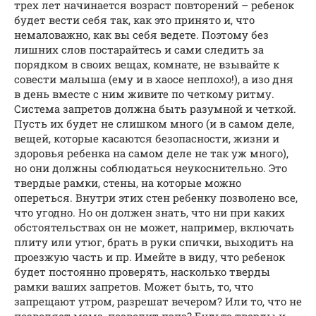
трех лет начинается возраст повторений – ребенок
будет вести себя так, как это принято и, что
немаловажно, как вы себя ведете. Поэтому без
лишних слов постарайтесь и сами следить за
порядком в своих вещах, комнате, не взывайте к
совести малыша (ему и в хаосе неплохо!), а изо дня
в день вместе с ним живите по четкому ритму.
Система запретов должна быть разумной и четкой.
Пусть их будет не слишком много (и в самом деле,
вещей, которые касаются безопасности, жизни и
здоровья ребенка на самом деле не так уж много),
но они должны соблюдаться неукоснительно. Это
твердые рамки, стены, на которые можно
опереться. Внутри этих стен ребенку позволено все,
что угодно. Но он должен знать, что ни при каких
обстоятельствах он не может, например, включать
плиту или утюг, брать в руки спички, выходить на
проезжую часть и пр. Имейте в виду, что ребенок
будет постоянно проверять, насколько тверды
рамки ваших запретов. Может быть, то, что
запрещают утром, разрешат вечером? Или то, что не
позволяет мама, позволит папа? Будьте тверды и