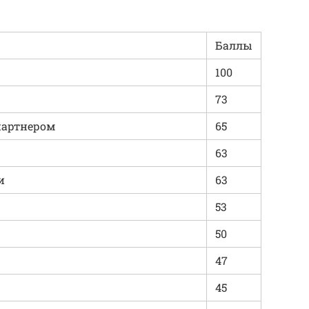
Баллы
100
73
 партнером
65
63
и
63
53
50
47
45