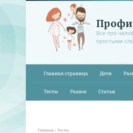
Перейти
к
контенту
Профи
Все про чело
простыми сл
Главная страница
Дети
Раз
Тесты
Разное
Статьи
Главная
»
Тесты