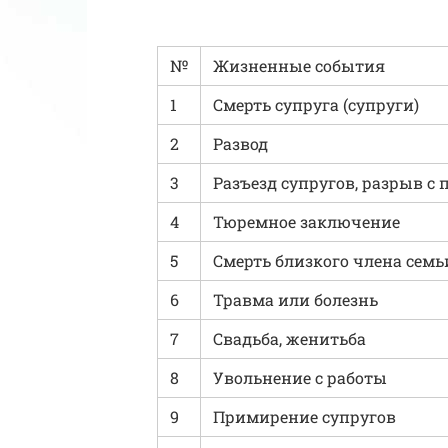
№
Жизненные события
1
Смерть супруга (супруги)
2
Развод
3
Разъезд супругов, разрыв с
4
Тюремное заключение
5
Смерть близкого члена семь
6
Травма или болезнь
7
Свадьба, женитьба
8
Увольнение с работы
9
Примирение супругов