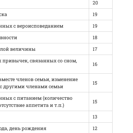
20
ска
19
нных с вероисповеданием
19
ивности
18
малой величины
17
привычек, связанных со сном,
16
месте членов семьи, изменение
15
 с другими членами семьи
нных с питанием (количество
15
тсутствие аппетита и т.п.)
13
ода, день рождения
12