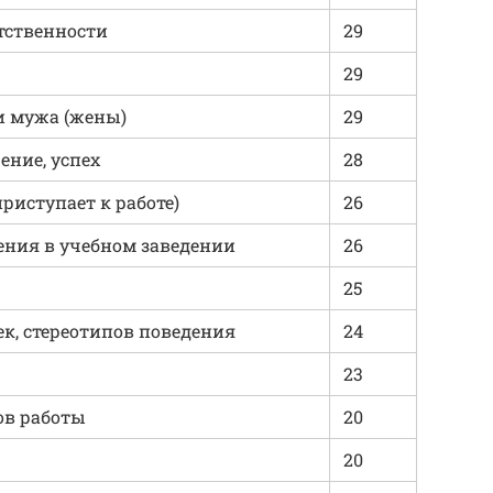
тственности
29
29
и мужа (жены)
29
ние, успех
28
приступает к работе)
26
ения в учебном заведении
26
25
, стереотипов поведения
24
23
ов работы
20
20