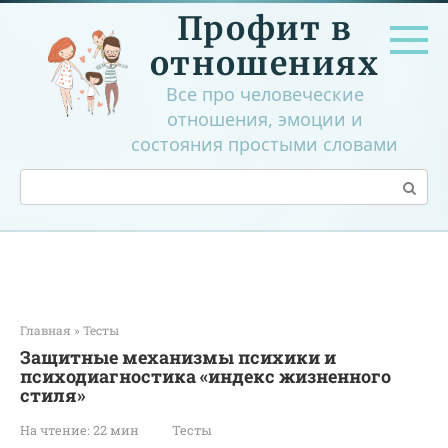
Перейти
Профит в
к
контенту
отношениях
Все про человеческие
отношения, эмоции и
состояния простыми словами
Поиск:
Главная
»
Тесты
Защитные механизмы психики и
психодиагностика «индекс жизненного
стиля»
На чтение:
22 мин
Тесты