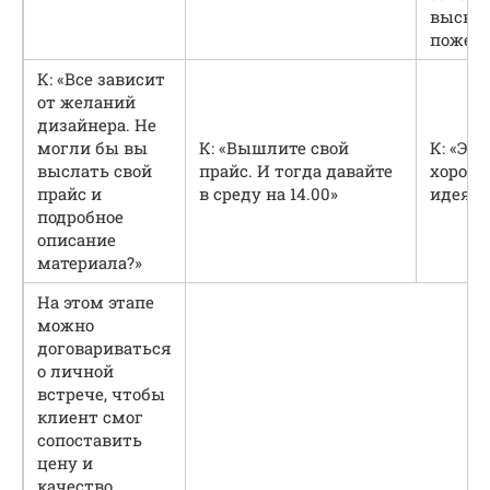
высказ
пожела
К: «Все зависит
от желаний
дизайнера. Не
могли бы вы
К: «Вышлите свой
К: «Это
выслать свой
прайс. И тогда давайте
хорош
прайс и
в среду на 14.00»
идея»
подробное
описание
материала?»
На этом этапе
можно
договариваться
о личной
встрече, чтобы
клиент смог
сопоставить
цену и
качество.