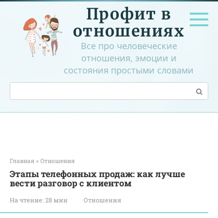
Перейти
Профит в
к
контенту
отношениях
Все про человеческие
отношения, эмоции и
состояния простыми словами
Поиск:
Главная
»
Отношения
Этапы телефонных продаж: как лучше
вести разговор с клиентом
На чтение:
28 мин
Отношения