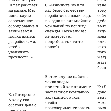
10 лет работает
С: «Извините, но для
качест
на рынке. Мы
нас было бы честью
тому ж
используем
поработать с вами, ведь
сейчас
современное
вы одна из сильнейших
действ
оборудование и
компаний по пошиву
выгод
занимаемся
одежды. Неужели вас
акция 
постоянными
не интересует
новых
разработками,
попробовать что-то
клиент
чтобы
новое?»
кажды
увеличить
погон
прочность…»
метр
матери
беспл
В этом случае найдена
точка опоры +
приятный комплимент
К: «Да,
заставляют компанию
доволь
К: «Интересно.
задуматься о том,
выгодн
А как у вас
чтобы
может
обстоят дела с
поэкспериментировать.
высла
цветовой