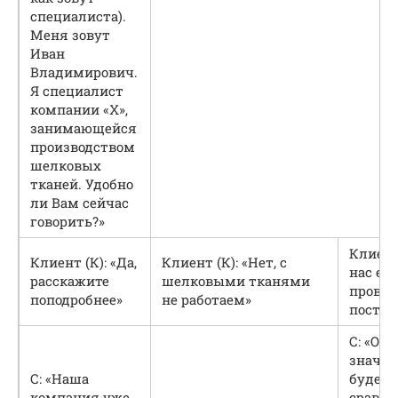
специалиста).
Меня зовут
Иван
Владимирович.
Я специалист
компании «Х»,
занимающейся
производством
шелковых
тканей. Удобно
ли Вам сейчас
говорить?»
Клиент 
Клиент (К): «Да,
Клиент (К): «Нет, с
нас ес
расскажите
шелковыми тканями
прове
поподробнее»
не работаем»
поста
С: «Отл
значит
С: «Наша
будет 
компания уже
сравни