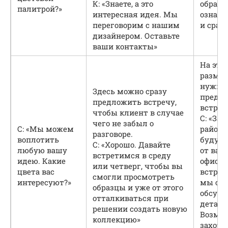
К: «Знаете, а это
образц
палитрой?»
интересная идея. Мы
ознак
переговорим с нашим
и срав
дизайнером. Оставьте
ваши контакты»
На эту
размы
нужно
Здесь можно сразу
предл
предложить встречу,
встреч
чтобы клиент в случае
С: «Зав
чего не забыл о
С: «Мы можем
районе 
разговоре.
воплотить
буду н
С: «Хорошо. Давайте
любую вашу
от ваш
встретимся в среду
идею. Какие
офиса.
или четверг, чтобы вы
цвета вас
встрет
смогли просмотреть
интересуют?»
мы см
образцы и уже от этого
обсуди
отталкиваться при
детали
решении создать новую
Возмо
коллекцию»
захоти