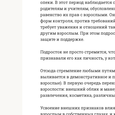
опеки. В этот период наблюдается 
родителям и учителям, обусловлен
равенство их прав с взрослыми. Он
форм контроля, против требовани
требует уважения и отношений тако
другим взрослым. При этом подро
защите и поддержке.
Подросток не просто стремится, чт
признавали его как личность, у к
Отсюда стремление любыми путями
выливается в демонстративное и п
взрослые). В первую очередь пере
взрослости: внешний облик и мане
развлечения, косметика, различные
Усвоение внешних признаков влияе
взрослым в собственных глазах, и 