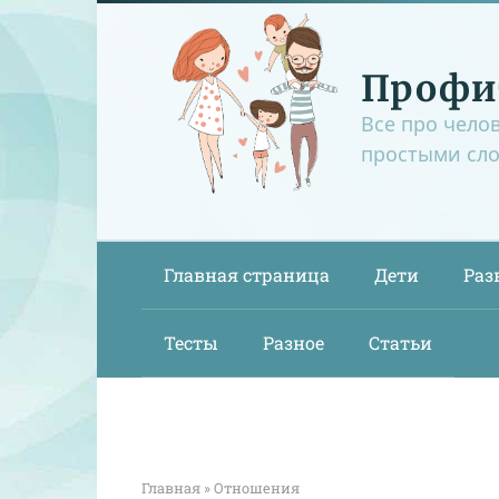
Перейти
к
контенту
Профи
Все про чело
простыми сл
Главная страница
Дети
Раз
Тесты
Разное
Статьи
Главная
»
Отношения