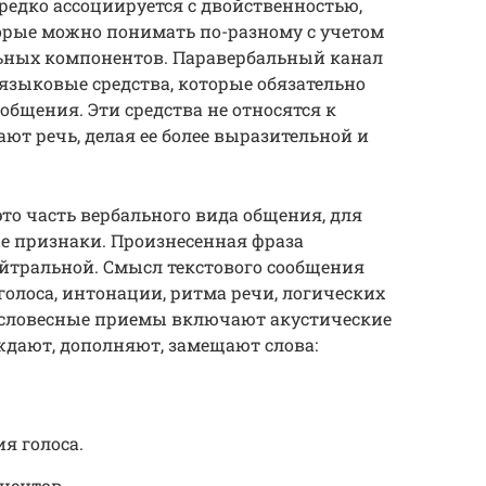
едко ассоциируется с двойственностью,
орые можно понимать по-разному с учетом
ьных компонентов. Паравербальный канал
языковые средства, которые обязательно
общения. Эти средства не относятся к
т речь, делая ее более выразительной и
о часть вербального вида общения, для
 признаки. Произнесенная фраза
йтральной. Смысл текстового сообщения
голоса, интонации, ритма речи, логических
есловесные приемы включают акустические
ждают, дополняют, замещают слова:
я голоса.
центов.