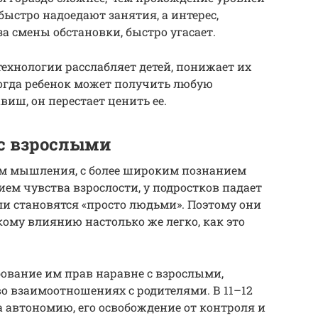
быстро надоедают занятия, а интерес,
а смены обстановки, быстро угасает.
ехнологии расслабляет детей, понижает их
огда ребенок может получить любую
иш, он перестает ценить ее.
с взрослыми
ем мышления, с более широким познанием
ем чувства взрослости, у подростков падает
ли становятся «просто людьми». Поэтому они
ому влиянию настолько же легко, как это
ование им прав наравне с взрослыми,
о взаимоотношениях с родителями. В 11–12
а автономию, его освобождение от контроля и