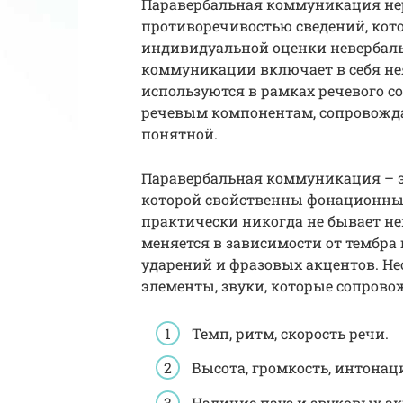
Паравербальная коммуникация нер
противоречивостью сведений, кот
индивидуальной оценки невербал
коммуникации включает в себя не
используются в рамках речевого со
речевым компонентам, сопровождаю
понятной.
Паравербальная коммуникация – эт
которой свойственны фонационные
практически никогда не бывает не
меняется в зависимости от тембра 
ударений и фразовых акцентов. Н
элементы, звуки, которые сопрово
Темп, ритм, скорость речи.
Высота, громкость, интонаци
Наличие пауз и звуковых ак