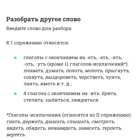
Разобрать другое слово
Введите слово для разбора:
К I спряжению относятся:
глаголы с окончанием на -еть, -ать, -ять,
-оть, -уть (кроме 11 глаголов-исключений*):
плавать, думать, полоть, молоть, прыгнуть,
сохнуть, выздороветь, черстветь, чуять,
лаять, иметь
и т. д.;
4 глагола с окончанием на -ить:
брить,
стелить, зыбиться, зиждиться
.
*Глаголы-исключения (относятся ко II спряжению):
гнать, держать, дышать, слышать, смотреть,
видеть, обидеть, ненавидеть, зависеть, терпеть,
вертеть
.