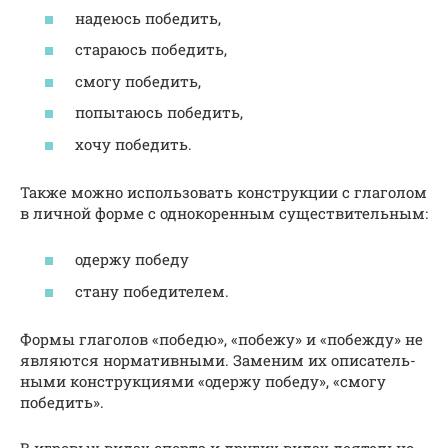
наде­юсь побе­дить,
ста­ра­юсь побе­дить,
смо­гу побе­дить,
попы­та­юсь побе­дить,
хочу побе­дить.
Также мож­но исполь­зо­вать кон­струк­ции с гла­го­лом
в лич­ной фор­ме с одно­ко­рен­ным суще­стви­тель­ным:
одер­жу побе­ду
ста­ну побе­ди­те­лем.
Формы гла­го­лов «побе­дю», «побе­жу» и «побеж­ду» не
явля­ют­ся нор­ма­тив­ны­ми. Заменим их опи­са­тель­
ны­ми кон­струк­ци­я­ми «одер­жу побе­ду», «смо­гу
побе­дить».
В игро­вых видах спор­та и дру­гих видах дея­тель­но­