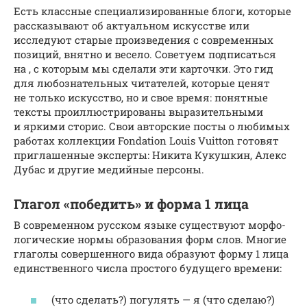
Есть классные специализированные блоги, которые
рассказывают об актуальном искусстве или
исследуют старые произведения с современных
позиций, внятно и весело. Советуем подписаться
на , с которым мы сделали эти карточки. Это гид
для любознательных читателей, которые ценят
не только искусство, но и свое время: понятные
тексты проиллюстрированы выразительными
и яркими сторис. Свои авторские посты о любимых
работах коллекции Fondation Louis Vuitton готовят
приглашенные эксперты: Никита Кукушкин, Алекс
Дубас и другие медийные персоны.
Глагол «победить» и форма 1 лица
В совре­мен­ном рус­ском язы­ке суще­ству­ют мор­фо­
ло­ги­че­ские нор­мы обра­зо­ва­ния форм слов. Многие
гла­го­лы совер­шен­но­го вида обра­зу­ют фор­му 1 лица
един­ствен­но­го чис­ла про­сто­го буду­ще­го вре­ме­ни:
(что сде­лать?) погу­лять — я (что сде­лаю?)