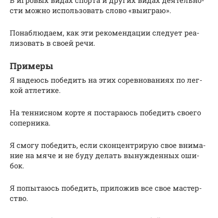
сти мож­но исполь­зо­вать сло­во «выиг­раю».
Понаблюдаем, как эти реко­мен­да­ции сле­ду­ет реа­
ли­зо­вать в сво­ей речи.
Примеры
Я наде­юсь побе­дить на этих сорев­но­ва­ни­ях по лег­
кой атле­ти­ке.
На тен­нис­ном кор­те я поста­ра­юсь побе­дить сво­е­го
сопер­ни­ка.
Я смо­гу побе­дить, если скон­цен­три­рую свое вни­ма­
ние на мяче и не буду делать вынуж­ден­ных оши­
бок.
Я попы­та­юсь побе­дить, при­ло­жив все свое мастер­
ство.