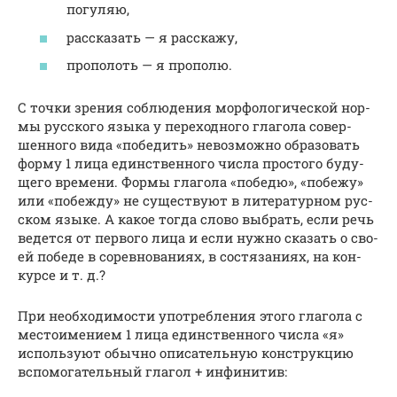
погу­ляю,
рас­ска­зать — я рас­ска­жу,
про­по­лоть — я про­по­лю.
С точ­ки зре­ния соблю­де­ния мор­фо­ло­ги­че­ской нор­
мы рус­ско­го язы­ка у пере­ход­но­го гла­го­ла совер­
шен­но­го вида «побе­дить» невоз­мож­но обра­зо­вать
фор­му 1 лица един­ствен­но­го чис­ла про­сто­го буду­
ще­го вре­ме­ни. Формы гла­го­ла «побе­дю», «побе­жу»
или «побеж­ду» не суще­ству­ют в лите­ра­тур­ном рус­
ском язы­ке. А какое тогда сло­во выбрать, если речь
ведет­ся от пер­во­го лица и если нуж­но ска­зать о сво­
ей побе­де в сорев­но­ва­ни­ях, в состя­за­ни­ях, на кон­
кур­се и т. д.?
При необ­хо­ди­мо­сти упо­треб­ле­ния это­го гла­го­ла с
место­име­ни­ем 1 лица един­ствен­но­го чис­ла «я»
исполь­зу­ют обыч­но опи­са­тель­ную кон­струк­цию
вспо­мо­га­тель­ный гла­гол + инфи­ни­тив: