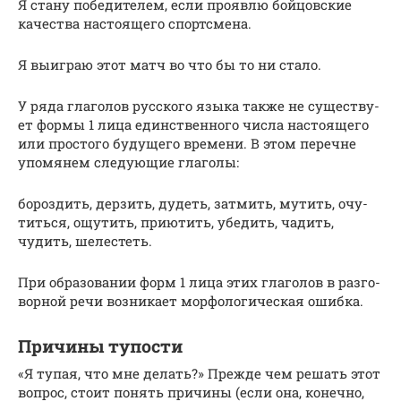
Я ста­ну побе­ди­те­лем, если про­яв­лю бой­цов­ские
каче­ства насто­я­ще­го спортс­ме­на.
Я выиг­раю этот матч во что бы то ни ста­ло.
У ряда гла­го­лов рус­ско­го язы­ка так­же не суще­ству­
ет фор­мы 1 лица един­ствен­но­го чис­ла насто­я­ще­го
или про­сто­го буду­ще­го вре­ме­ни. В этом перечне
упо­мя­нем сле­ду­ю­щие гла­го­лы:
бороз­дить, дер­зить, дудеть, затмить, мутить, очу­
тить­ся, ощу­тить, при­ютить, убе­дить, чадить,
чудить, шеле­стеть.
При обра­зо­ва­нии форм 1 лица этих гла­го­лов в раз­го­
вор­ной речи воз­ни­ка­ет мор­фо­ло­ги­че­ская ошиб­ка.
Причины тупости
«Я тупая, что мне делать?» Прежде чем решать этот
вопрос, стоит понять причины (если она, конечно,