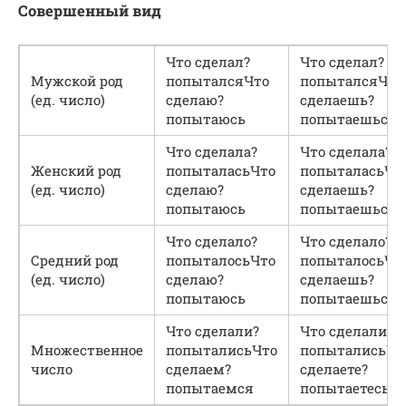
Совершенный вид
Что сделал?
Что сделал?
Мужской род
попыталсяЧто
попыталсяЧто
(ед. число)
сделаю?
сделаешь?
попытаюсь
попытаешься
Что сделала?
Что сделала?
Женский род
попыталасьЧто
попыталасьЧт
(ед. число)
сделаю?
сделаешь?
попытаюсь
попытаешься
Что сделало?
Что сделало?
Средний род
попыталосьЧто
попыталосьЧт
(ед. число)
сделаю?
сделаешь?
попытаюсь
попытаешься
Что сделали?
Что сделали?
Множественное
попыталисьЧто
попыталисьЧт
число
сделаем?
сделаете?
попытаемся
попытаетесь