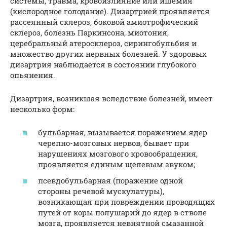
системы, травма, кровоизлияние или ишемия
(кислородное голодание). Дизартрией проявляется
рассеянный склероз, боковой амиотрофический
склероз, болезнь Паркинсона, миотония,
церебральный атеросклероз, сирингобульбия и
множество других нервных болезней. У здоровых
дизартрия наблюдается в состоянии глубокого
опьянения.
Дизартрия, возникшая вследствие болезней, имеет
несколько форм:
бульбарная, вызывается поражением ядер
черепно-мозговых нервов, бывает при
нарушениях мозгового кровообращения,
проявляется единым щелевым звуком;
псевдобульбарная (поражение одной
стороны речевой мускулатуры),
возникающая при повреждении проводящих
путей от коры полушарий до ядер в стволе
мозга, проявляется невнятной смазанной