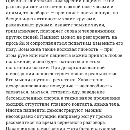
При кататонической шизофрении пациент то не
разговаривает и остается в одной позе часами и
днями, то наоборот — проявляет повышенную, но
бесцельную активность: ходит кругами,
размахивает руками, издает громкие звуки,
гримасничает, повторяет слова и телодвижения
других людей. Пациент может не реагировать на
просьбы и сопротивляться попыткам изменить его
позу. Возможна также восковая гибкость — при
этом руке или ноге пациента можно придать любое
положение, и она будет оставаться в этом
положении часами. При дезорганизованной
шизофрении человек теряет связь с реальностью.
Его мысли спутаны, речь тоже. Характерно
дезорганизованное поведение — неспособность
одеваться, мыться, готовить еду, заведение
бессмысленных споров, а также вялое проявление
эмоций, отсутствие глазного контакта, языка тела.
Иногда пациенты демонстрируют эмоции
несообразно ситуации, например могут громко
рассмеяться во время серьезного разговора.
Параноидная шизофрения — это бред и слуховые