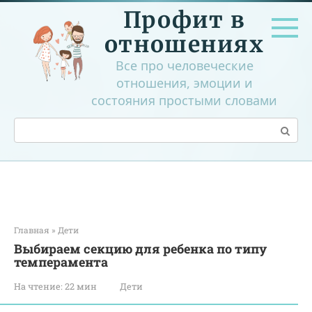
Перейти
Профит в
к
контенту
отношениях
Все про человеческие
отношения, эмоции и
состояния простыми словами
Поиск:
Главная
»
Дети
Выбираем секцию для ребенка по типу
темперамента
На чтение:
22 мин
Дети