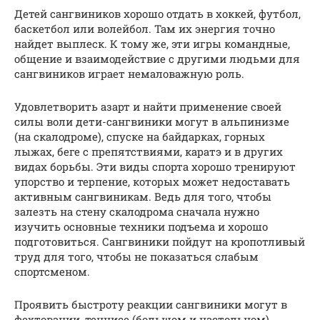
Детей сангвиников хорошо отдать в хоккей, футбол,
баскетбол или волейбол. Там их энергия точно
найдет выплеск. К тому же, эти игры командные,
общение и взаимодействие с другими людьми для
сангвиников играет немаловажную роль.
Удовлетворить азарт и найти применение своей
силы воли дети-сангвиники могут в альпинизме
(на скалодроме), спуске на байдарках, горных
лыжах, беге с препятствиями, каратэ и в других
видах борьбы. Эти виды спорта хорошо тренируют
упорство и терпение, которых может недоставать
активным сангвиникам. Ведь для того, чтобы
залезть на стену скалодрома сначала нужно
изучить основные техники подъема и хорошо
подготовиться. Сангвиники пойдут на кропотливый
труд для того, чтобы не показаться слабым
спортсменом.
Проявить быстроту реакции сангвиники могут в
фехтовании, теннисе (большом и настольном),