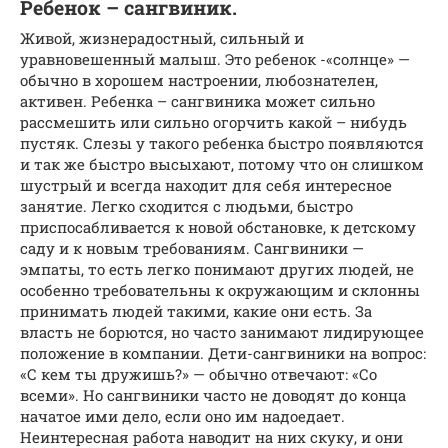
Ребенок – сангвиник.
Живой, жизнерадостный, сильный и
уравновешенный малыш. Это ребенок -«солнце» —
обычно в хорошем настроении, любознателен,
активен. Ребенка – сангвиника может сильно
рассмешить или сильно огорчить какой – нибудь
пустяк. Слезы у такого ребенка быстро появляются
и так же быстро высыхают, потому что он слишком
шустрый и всегда находит для себя интересное
занятие. Легко сходится с людьми, быстро
приспосабливается к новой обстановке, к детскому
саду и к новым требованиям. Сангвиники —
эмпаты, то есть легко понимают других людей, не
особенно требовательны к окружающим и склонны
принимать людей такими, какие они есть. За
власть не борются, но часто занимают лидирующее
положение в компании. Дети-сангвиники на вопрос:
«С кем ты дружишь?» — обычно отвечают: «Со
всеми». Но сангвиники часто не доводят до конца
начатое ими дело, если оно им надоедает.
Неинтересная работа наводит на них скуку, и они