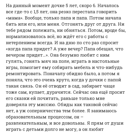
На данный момент дочке 5 лет, скоро 6. Началось
все где-то с 1,5 лет, она резко перестала говорить
«мама». Вообще, только папа и папа. Потом начала
бить или его, или меня. Отгонять друг от друга. Ни
тебе рядом полежать, ни обняться. Потом, вроде бы,
нормализовалось всё, но ждёт его с работы с
нетерпением всегда. И на дню по сто раз спросит
«когда папа придет? А уже вечер? Папа обещал, что
вечером придет…». Она безумно любит с ним
гулять, гонять мяч на поле, играть в настольные
игры, помогает ему собирать мебель и что-нибудь
ремонтировать. Поначалу обидно было, а потом я
поняла, что это очень круто, когда у дочки с папой
такая связь. Он её отводит в сад, забирает чаще
тоже сам, купает, дурачится. Сейчас она ещё просит
его сказки ей почитать, раньше только мне
доверяла эту миссию. Обиды как таковой сейчас
нет, а уж соперничества тем более. Я занимаюсь
образовательным процессом, он –
развлекательным, и все довольны. Я прям от души
играть с детьми долго не могу, а он любит