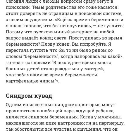
Сегодня люди с любым вопросом сразу бегут в
поисковик. Темы родительства это тоже касается:
стоит доверять не страницам в поисковой системе,
а своим ощущениям. «Ещё со времен беременности
я знаю: главное, что бы ни случилось, — не гуглить!
Потому что русскоязычный интернет на любой
запрос выдаёт конец света. Простудилась во время
беременности? Плоду конец. Вы попробуйте. Я
перестала гуглить что бы то ни было рядом со
словом “беременность”, когда напоролась на какой-
то текст со словами “В последнее время много
больных детей стало рождаться у матерей,
употреблявших во время беременности
картофельные чипсы”».
Синдром кувад
Одним из известных синдромов, которые могут
проявляться в любящей паре, ждущей ребенка,
является синдром беременных. Когда у мужчины,
находящегося на пике настроенности на партнершу,
так обостряются все чувства и ощущения, что он