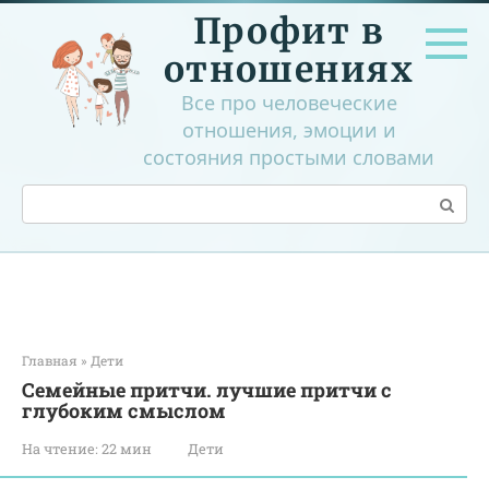
Перейти
Профит в
к
контенту
отношениях
Все про человеческие
отношения, эмоции и
состояния простыми словами
Поиск:
Главная
»
Дети
Семейные притчи. лучшие притчи с
глубоким смыслом
На чтение:
22 мин
Дети