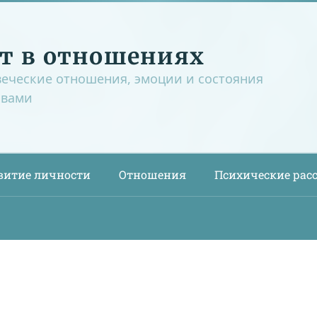
т в отношениях
веческие отношения, эмоции и состояния
овами
витие личности
Отношения
Психические рас