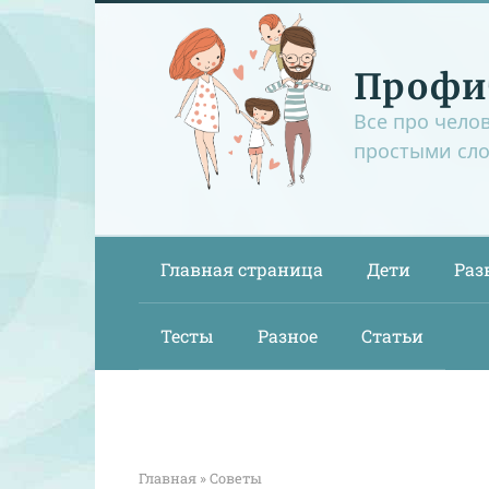
Перейти
к
контенту
Профи
Все про чело
простыми сл
Главная страница
Дети
Раз
Тесты
Разное
Статьи
Главная
»
Советы