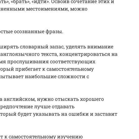
ать», «брать», «идти». Освоив сочетание этих и
траненными местоимениями, можно
остые осознанные фразы.
ширять словарный запас, уделять внимание
англоязычного текста, концентрироваться на
мя прослушивания соответствующих
торый прибегает к самостоятельному
пытывает наибольшие сложности с
а английском, нужно отыскать хорошего
 предпочтение лучше отдавать
торый будет указывать на ошибки и заставит
ет к самостоятельному изучению