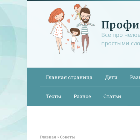
Перейти
к
контенту
Профи
Все про чело
простыми сл
Главная страница
Дети
Раз
Тесты
Разное
Статьи
Главная
»
Советы