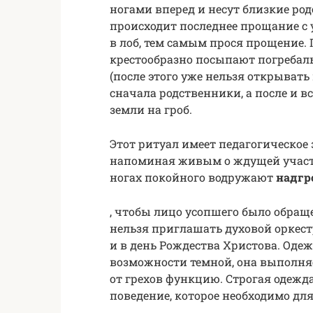
ногами вперед и несут близкие ро
происходит последнее прощание с 
в лоб, тем самым прося прощение. 
крестообразно посыпают погребал
(после этого уже нельзя открывать 
сначала родственники, а после и 
земли на гроб.
Этот ритуал имеет педагогическое
напоминая живым о ждущей участи.
ногах покойного водружают
надгр
, чтобы лицо усопшего было обращ
нельзя приглашать духовой оркестр
и в день Рождества Христова. Оде
возможности темной, она выполня
от грехов функцию. Строгая одежд
поведение, которое необходимо дл