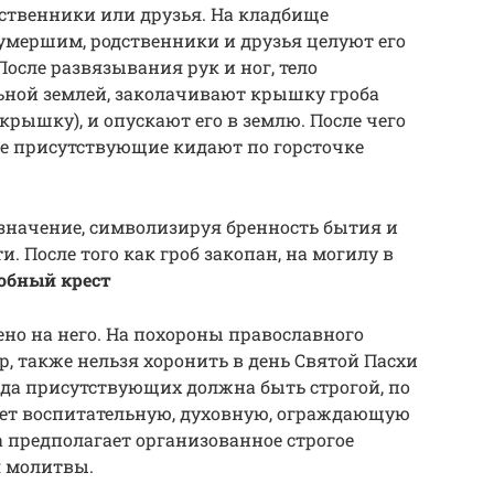
дственники или друзья. На кладбище
умершим, родственники и друзья целуют его
После развязывания рук и ног, тело
ьной землей, заколачивают крышку гроба
крышку), и опускают его в землю. После чего
все присутствующие кидают по горсточке
 значение, символизируя бренность бытия и
 После того как гроб закопан, на могилу в
обный крест
ено на него. На похороны православного
, также нельзя хоронить в день Святой Пасхи
жда присутствующих должна быть строгой, по
ет воспитательную, духовную, ограждающую
а предполагает организованное строгое
я молитвы.