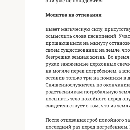
они уже не понадобятся.
Молитва на отпевании
имеет магическую силу, присутст
осмыслить слова песнопений. Уча
прощающимся на минуту остановить
своем существовании на земле, что
безгрешна земная жизнь. Во время
руках зажженные церковные свечи
на могиле перед погребением, а вп
оставив только три на поминки в д
Священнослужитель по окончании
родственникам погребальную земл
посыпать тело покойного перед оп
свидетельствует о том, что из зем
После отпевания гроб покойного 
последний раз перед погребением