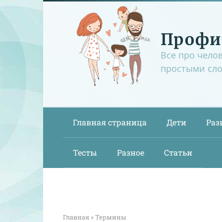
Перейти
к
контенту
Профи
Все про чело
простыми сл
Главная страница
Дети
Раз
Тесты
Разное
Статьи
Главная
»
Термины