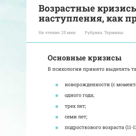
Возрастные кризисы
наступления, как п
На чтение:
25 мин
Рубрика:
Термины
Основные кризисы
В психологии принято выделять т
новорожденности (с момента
одного года;
трех лет;
семи лет;
подросткового возраста (11-12