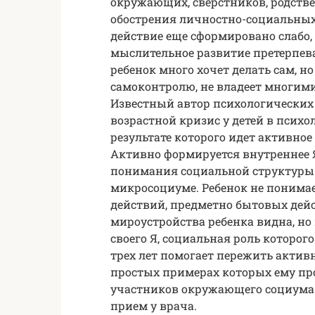
окружающих, сверстников, родстве
обострения личностно-социальных
действие еще сформировано слабо, 
мыслительное развитие претерпева
ребенок много хочет делать сам, н
самоконтролю, не владеет многим
Известный автор психологических 
возрастной кризис у детей в псих
результате которого идет активное
Активно формируется внутреннее Я
понимания социальной структуры 
микросоциуме. Ребенок не понима
действий, предметно бытовых дей
мироустройства ребенка видна, но 
своего Я, социальная роль которог
трех лет помогает пережить активн
простых примерах которых ему пр
участников окружающего социума. 
прием у врача.