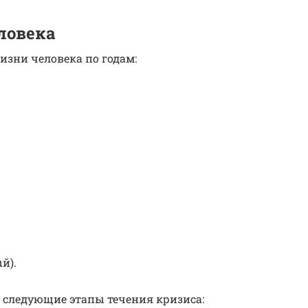
ловека
зни человека по годам:
й).
т следующие этапы течения кризиса: