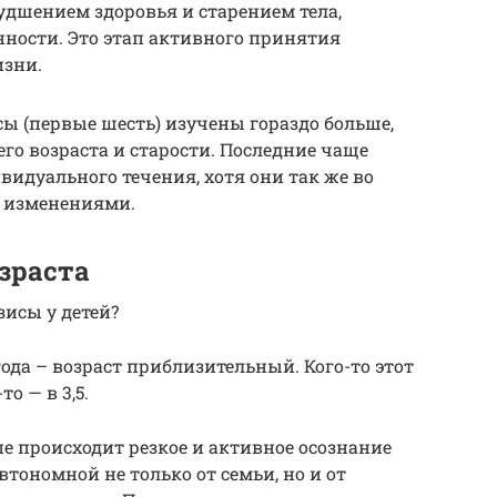
удшением здоровья и старением тела,
нности. Это этап активного принятия
изни.
сы (первые шесть) изучены гораздо больше,
го возраста и старости. Последние чаще
видуального течения, хотя они так же во
 изменениями.
зраста
исы у детей?
ода – возраст приблизительный. Кого-то этот
то — в 3,5.
апе происходит резкое и активное осознание
втономной не только от семьи, но и от