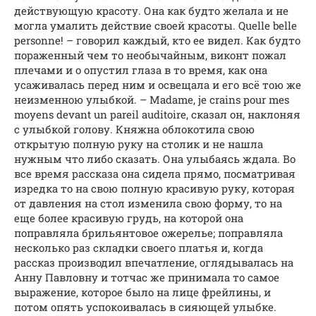
действующую красоту. Она как будто желала и не
могла умалить действие своей красоты. Quelle belle
personne! – говорил каждый, кто ее видел. Как будто
пораженный чем то необычайным, виконт пожал
плечами и о опустил глаза в то время, как она
усаживалась перед ним и освещала и его всё тою же
неизменною улыбкой. – Madame, je crains pour mes
moyens devant un pareil auditoire, сказал он, наклоняя
с улыбкой голову. Княжна облокотила свою
открытую полную руку на столик и не нашла
нужным что либо сказать. Она улыбаясь ждала. Во
все время рассказа она сидела прямо, посматривая
изредка то на свою полную красивую руку, которая
от давления на стол изменила свою форму, то на
еще более красивую грудь, на которой она
поправляла брильянтовое ожерелье; поправляла
несколько раз складки своего платья и, когда
рассказ производил впечатление, оглядывалась на
Анну Павловну и тотчас же принимала то самое
выражение, которое было на лице фрейлины, и
потом опять успокоивалась в сияющей улыбке.