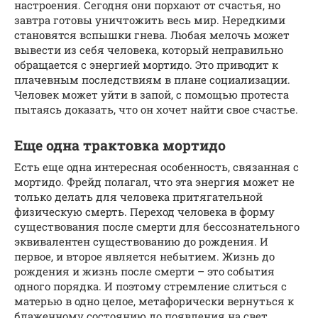
настроения. Сегодня они порхают от счастья, но
завтра готовы уничтожить весь мир. Нередкими
становятся вспышки гнева. Любая мелочь может
вывести из себя человека, который неправильно
обращается с энергией мортидо. Это приводит к
плачевным последствиям в плане социализации.
Человек может уйти в запой, с помощью протеста
пытаясь доказать, что он хочет найти свое счастье.
Еще одна трактовка мортидо
Есть еще одна интересная особенность, связанная с
мортидо. Фрейд полагал, что эта энергия может не
только делать для человека притягательной
физическую смерть. Переход человека в форму
существования после смерти для бессознательного
эквивалентен существованию до рождения. И
первое, и второе является небытием. Жизнь до
рождения и жизнь после смерти – это события
одного порядка. И поэтому стремление слиться с
матерью в одно целое, метафорически вернуться к
блаженному состоянию до появления на свет,