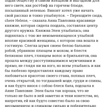
подан обществу в самом изящном и выгодном для
него свете, как ростбиф на горячем блюде,
посыпанный зеленью. Виконт хотел уже начать
свой рассказ и тонко улыбнулся. – Переходите сюда,
chere Helene, – сказала Анна Павловна красавице
княжне, которая сидела поодаль, составляя центр
другого кружка. Княжна Элен улыбалась; она
поднялась с тою же неизменяющеюся улыбкой
вполне красивой женщины, с которою она вошла в
гостиную. Слегка шумя своею белою бальною
робой, убранною плющем и мохом, и блестя
белизною плеч, глянцем волос и брильянтов, она
прошла между расступившимися мужчинами и
прямо, не глядя ни на кого, но всем улыбаясь и как
бы любезно предоставляя каждому право
любоваться красотою своего стана, полных плеч,
очень открытой, по тогдашней моде, груди и спины,
и как будто внося с собою блеск бала, подошла к
Анне Павловне. Элен была так хороша, что не
только не было в ней заметно и тени кокетства, но,
напротив, ей как будто совестно было за свою
несомненную и слишком сильно и победительно