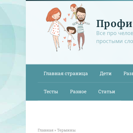
Перейти
к
контенту
Профи
Все про чело
простыми сл
Главная страница
Дети
Раз
Тесты
Разное
Статьи
Главная
»
Термины