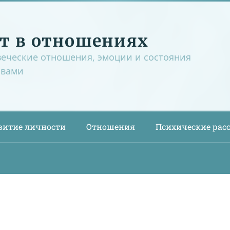
т в отношениях
веческие отношения, эмоции и состояния
овами
витие личности
Отношения
Психические рас