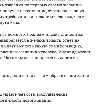
ичь озарения по первому своему желанию.
и получат некое знание, отвечающее на их
ому требованию и желанию человека, что и
ощутимым.
т от ложного. Ложным инсайт становится,
енапрягается в желании найти ответ на
г выдает ему хоть какую-то информацию,
авлением сознания человека. Индивид может
ие. На самом деле он просто выдавил из
ного достаточно легко – обратите внимание
ущаете легкость, воодушевление,
логичность нового знания.