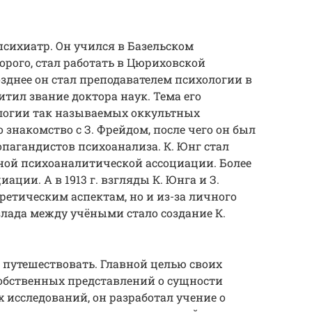
психиатр. Он учился в Базельском
орого, стал работать в Цюриховской
зднее он стал преподавателем психологии в
итил звание доктора наук. Тема его
ологии так называемых оккультных
о знакомство с З. Фрейдом, после чего он был
пагандистов психоанализа. К. Юнг стал
ой психоаналитической ассоциации. Более
ации. А в 1913 г. взгляды К. Юнга и З.
ретическим аспектам, но и из-за личного
лада между учёными стало создание К.
го путешествовать. Главной целью своих
собственных представлений о сущности
х исследований, он разработал учение о