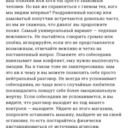
ваш близкий или хотя бы просто знакомый
человек. Но как же справляться с гневом тех, кого
мы видим впервые? Раздраженный кассир или
хамоватый попутчик встречаются довольно часто,
но им не скажешь, что диалог вы продолжите
позже. Самый универсальный вариант — ледяная
вежливость. Не пытайтесь говорить громко или
злобно, игнорируйте, если это не представляется
возможным, отвечайте вежливо и четко на
поставленный вопрос. Помните: это собеседник
навязывает вам конфликт, ему нужно выплеснуть
эмоции. Вы в таком тоне не заинтересованы: вам
это ни к чему и вы можете позволить себе просто
нейтральный разговор. Не всегда это успокаивает
собеседника, но чаще всего случайные любители
поскандалить поищут себе более эмоциональную
жертву. Если собеседник не успокаивается, и вы
видите, что разговор выходит из-под вашего
контроля — выходите. Уйдите из этого магазина,
попросите остановить машину, выйдите не на своей
остановке, то есть постарайтесь физически
дистанцироваться от источника агрессии,