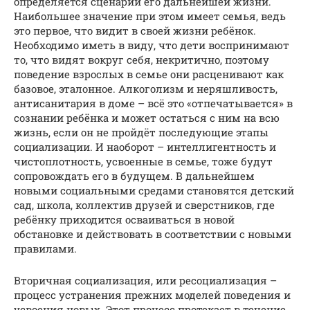
определяется сценарий его дальнейшей жизни.
Наибольшее значение при этом имеет семья, ведь
это первое, что видит в своей жизни ребёнок.
Необходимо иметь в виду, что дети воспринимают
то, что видят вокруг себя, некритично, поэтому
поведение взрослых в семье они расценивают как
базовое, эталонное. Алкоголизм и неряшливость,
антисанитария в доме – всё это «отпечатывается» в
сознании ребёнка и может остаться с ним на всю
жизнь, если он не пройдёт последующие этапы
социализации. И наоборот – интеллигентность и
чистоплотность, усвоенные в семье, тоже будут
сопровождать его в будущем. В дальнейшем
новыми социальными средами становятся детский
сад, школа, коллектив друзей и сверстников, где
ребёнку приходится осваиваться в новой
обстановке и действовать в соответствии с новыми
правилами.
Вторичная социализация, или ресоциализация –
процесс устранения прежних моделей поведения и
усвоения новых. Этот процесс протекает в течение