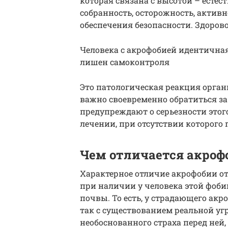
которая связана с высотой – естес
собранность, осторожность, активн
обеспечения безопасности. Здоров
Человека с акрофобией идентичная 
лишен самоконтроля
Это патологическая реакция органи
важно своевременно обратиться з
предупреждают о серьезности этог
лечении, при отсутствии которого
Чем отличается акрофо
Характерное отличие акрофобии от
при наличии у человека этой фобии
почвы. То есть, у страдающего ак
так с существованием реальной уг
необоснованного страха перед ней,