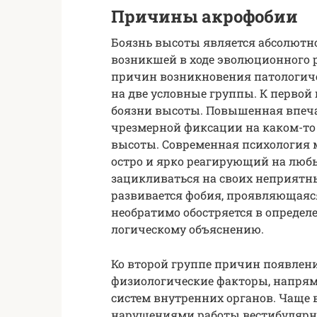
Причины акрофобии
Боязнь высоты является абсолютно
возникшей в ходе эволюционного 
причин возникновения патологиче
на две условные группы. К первой
боязни высоты. Повышенная впеча
чрезмерной фиксации на каком-то э
высоты. Современная психология м
остро и ярко реагирующий на люб
зацикливаться на своих неприятны
развивается фобия, проявляющаяся
необратимо обостряется в определ
логическому объяснению.
Ко второй группе причин появлен
физиологические факторы, напрям
систем внутренних органов. Чаще 
нарушениями работы вестибулярно