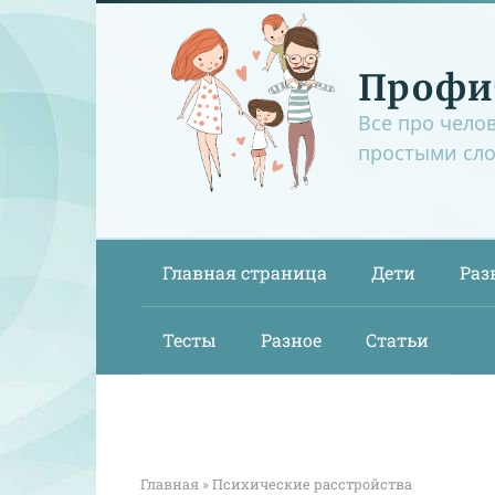
Перейти
к
контенту
Профи
Все про чело
простыми сл
Главная страница
Дети
Раз
Тесты
Разное
Статьи
Главная
»
Психические расстройства