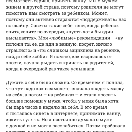
посмотреть сериал, принять ванну. Мы с мужем
живем в другой стране, поэтому родители не могут
помогать нам смотреть за ребенком. Может,
поэтому они активно стараются «поддерживать» нас
по скайпу. Советы такие себе: «спи, когда ребенок
спит», «спите по очереди», «пусть хотя бы один
высыпается». Мои «любимые» рекомендации — «ну
положи ты ее, да иди в ванную, поорет, ничего
страшного» и «ты слишком зациклена на ребенке,
найди себе хобби». Я помню, как взорвалась от
злости, начала рыдать и кричать на родителей,
когда в очередной раз такое услышала.
Думать о себе было сложно. Со временем я поняла,
что тут надо как в самолете: сначала «надеть маску
на себя, а потом — на ребенка» — и стала просить
больше помощи у мужа, чтобы у меня была хотя
бы пара часов в неделю на себя. В это время
я пыталась сидеть в интернете, принимать ванну,
ходить гулять. Но я постоянно думала о муже
с дочкой и не могла расслабиться. Потом пробовала
рисовать в наушниках, но это тоже не помогало.