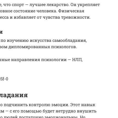
 что спорт — лучшее лекарство. Он укрепляет
ховное состояние человека. Физическая
есса и избавляет от чувства тревожности.
и
 по изучению искусства самообладания,
твом дипломированных психологов.
ичные направления психологии — НЛП,
Sf-0
ладания
но подчинить контролю эмоции. Этот навык
им — с его помощью будет нетрудно внушить
во людей достаточно эмоциональны. Но