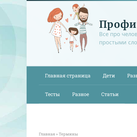
Перейти
к
контенту
Профи
Все про чело
простыми сл
Главная страница
Дети
Раз
Тесты
Разное
Статьи
Главная
»
Термины