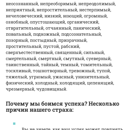
неосознанный, непреоборимый, непреодолимый,
неприятный, непростительный, нестерпимый,
нечеловеческий, низкий, ноющий, огромный,
ознобный, опустошающий, органический,
отвратительный, отчаянный, панический,
повальный, подкожный, подсознательный,
позорный, постыдный, призрачный,
простительный, пустой, рабский,
сверхъестественный, священный, сильный,
смертельный, смертный, смутный, суеверный,
таинственный, тайный, темный, томительный,
тоскливый, тошнотворный, тревожный, тупой,
тяжелый, угрюмый, ужасный, унизительный,
физический, холодный, холодящий, цепенящий,
чрезмерный, чудовищный.
Почему мы боимся успеха? Несколько
причин нашего страха:
Вы не знаете, как ваш успех может повлиять