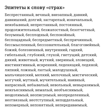
Эпитеты к слову «страх»
Беспрестанный, вечный, внезапный, давний,
давнишний, долгий, застарелый, изначальный,
неизбывный, непрестанный, постоянный,
продолжительный, безжалостный, безотчетный,
безумный, бесплодный, беспокойный,
беспощадный, беспредметный, беспричинный,
бессмысленный, бессознательный, благоговейный,
божий, болезненный, внутренний, гадкий,
гибельный, глубокий, глухой, гнетущий, детский,
дикий, животный, жуткий, звериный, зловещий,
инстинктивный, искренний, леденящий, ледяной,
липкий, ложный, лютый, малодушный,
мальчишеский, мелкий, мелочный, мистический,
могучий, мутный, мучительный, наивный,
напрасный, небывалый, невольный, невыразимый,
неизъяснимый, немалый, необъяснимый,
неодолимый, неописуемый, неопределенный,
неотвязный, неотступный, неподдельный,
непомерный, непонятный, непередаваемый,