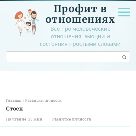
Перейти
Профит в
к
контенту
отношениях
Все про человеческие
отношения, эмоции и
состояния простыми словами
Поиск:
Главная
»
Развитие личности
Стосн
На чтение:
23 мин
Развитие личности