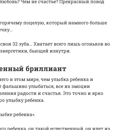
 любовь? Чем не счастье? Прекрасный повод
горячему поцелую, который намного больше
ечку…
свои 32 зуба… Хватает всего лишь огоньков во
энергетики, бьющей изнутри.
ценный бриллиант
него в этом мире, чем улыбка ребенка и
ют фальшиво улыбаться, все их эмоции
ления радости и счастья. Это точно и ярко
ро улыбку ребенка.
ыбке ребенка».
о ребенка, он такой естественный, он идет из