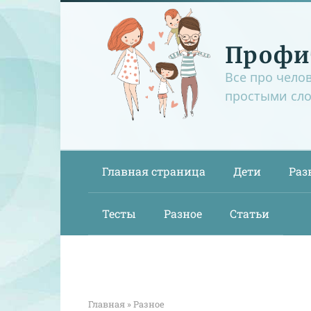
Перейти
к
контенту
Профи
Все про чело
простыми сл
Главная страница
Дети
Раз
Тесты
Разное
Статьи
Главная
»
Разное