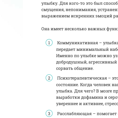
улыбку. Для кого-то это был спосо
смущения, непонимания, устранение
выражением искренних эмоций рад
Она имеет несколько важных функ
Коммуникативная – улыбка 
передает минимальный набо
Именно по улыбке можно узн
добродушный, агрессивный 
сорвать общение.
Психотерапевтическая – это
состояние. Когда человек н
улыбка. Для чего? В мозге 
выработки дофамина и серот
увереннее и активнее, стрес
Расслабляющая – помогает 