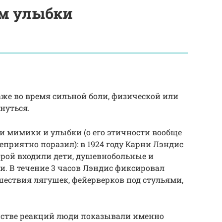
ем улыбки
аже во время сильной боли, физической или
нуться.
и мимики и улыбки (о его этичности вообще
неприятно поразил): в 1924 году Карни Лэндис
орой входили дети, душевнобольные и
и. В течение 3 часов Лэндис фиксировал
шествия лягушек, фейерверков под стульями,
инстве реакций люди показывали именно