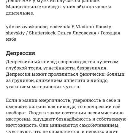
Дебют БАР у мужчин случается раньше.
Маниакальные эпизоды у них обычно чаще и
длительнее.
yil­mazsavaskandag, nadezh­da F, Vladimir Korosty­
shevskiy / Shut­ter­stock, Ольга Лисовская / Горящая
изба
Депрессия
Депрессивный эпизод сопровождается чувством
глубокой тоски, угнетённости, безразличия.
Депрессия может проявляться физически: болями
за грудиной, снижением аппетита и либидо,
угасанием материнских чувств.
Если в мании энергичность, уверенность в себе и
смелость сильны как никогда, то в депрессии всё
наоборот. Люди в таком состоянии пессимистично
настроены, ощущают безнадёжность и собственную
ничтожность. Они занимаются самобичеванием,
чувствуют, что не справляются, и нередко ищут