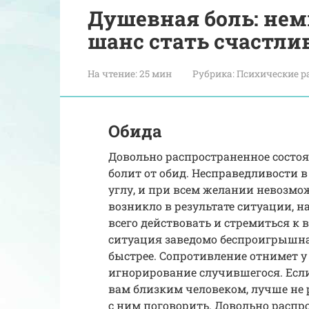
Душевная боль: нем
шанс стать счастл
На чтение:
25 мин
Рубрика:
Психические р
Обида
Довольно распространенное состоя
болит от обид. Несправедливости 
углу, и при всем желании невозмо
возникло в результате ситуации, н
всего действовать и стремиться к
ситуация заведомо беспроигрышная
быстрее. Сопротивление отнимет у
игнорирование случившегося. Если
вам близким человеком, лучше не р
с ним поговорить. Довольно распро