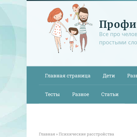
Перейти
к
контенту
Профи
Все про чело
простыми сл
Главная страница
Дети
Раз
Тесты
Разное
Статьи
Главная
»
Психические расстройства